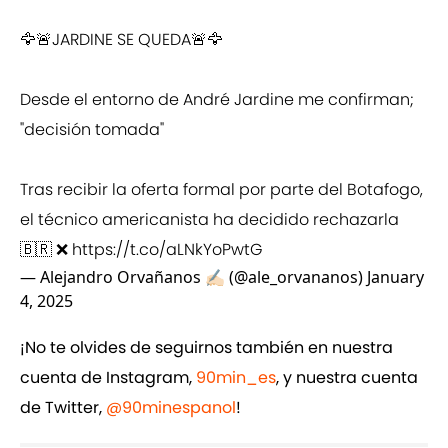
🦅🚨JARDINE SE QUEDA🚨🦅
Desde el entorno de André Jardine me confirman;
"decisión tomada"
Tras recibir la oferta formal por parte del Botafogo,
el técnico americanista ha decidido rechazarla
🇧🇷 ❌
https://t.co/aLNkYoPwtG
— Alejandro Orvañanos ✍🏻 (@ale_orvananos)
January
4, 2025
¡No te olvides de seguirnos también en nuestra
cuenta de Instagram,
90min_es
, y nuestra cuenta
de Twitter,
@90minespanol
!