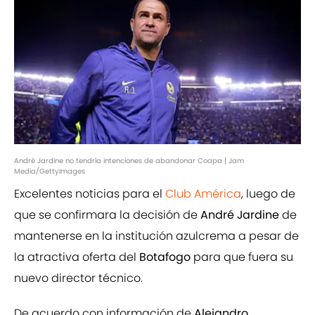
André Jardine no tendría intenciones de abandonar Coapa | Jam
Media/GettyImages
Excelentes noticias para el
Club América
, luego de
que se confirmara la decisión de
André Jardine
de
mantenerse en la institución azulcrema a pesar de
la atractiva oferta del
Botafogo
para que fuera su
nuevo director técnico.
De acuerdo con información de
Alejandro