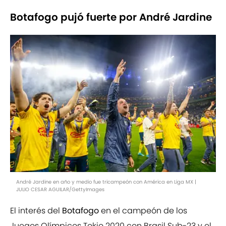
Botafogo pujó fuerte por André Jardine
André Jardine en año y medio fue tricampeón con América en Liga MX |
JULIO CESAR AGUILAR/GettyImages
El interés del
Botafogo
en el campeón de los
Juegos Olímpicos Tokio 2020 con Brasil Sub-23 y el