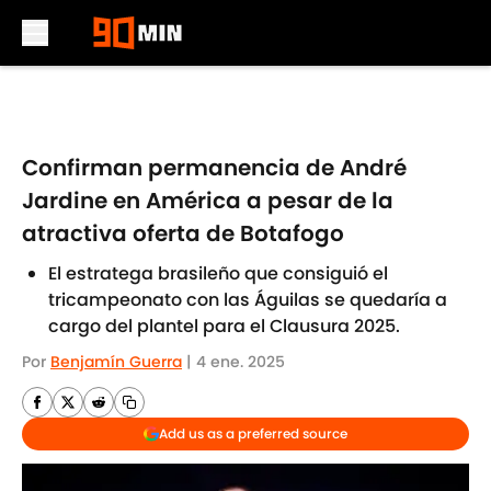
Skip to main content
Confirman permanencia de André
Jardine en América a pesar de la
atractiva oferta de Botafogo
El estratega brasileño que consiguió el
tricampeonato con las Águilas se quedaría a
cargo del plantel para el Clausura 2025.
Por
Benjamín Guerra
|
4 ene. 2025
Add us as a preferred source