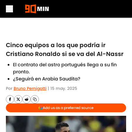
Skip to main content
Cinco equipos a los que podría ir
Cristiano Ronaldo si se va del Al-Nassr
El contrato del astro portugués llega a su fin
pronto.
¿Seguirá en Arabia Saudita?
Por
Bruno Pernigotti
|
15 may. 2025
Add us as a preferred source