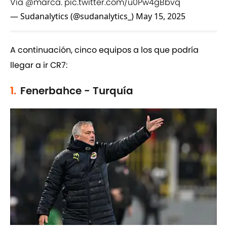
Vía
@marca
.
pic.twitter.com/u0Pw4gBbvq
— Sudanalytics (@sudanalytics_)
May 15, 2025
A continuación, cinco equipos a los que podría
llegar a ir CR7:
1.
Fenerbahce - Turquía