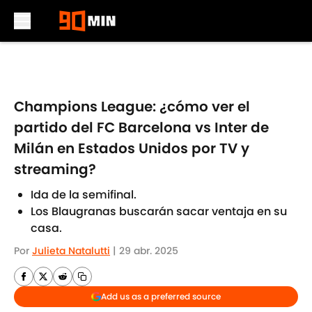
Skip to main content
Champions League: ¿cómo ver el
partido del FC Barcelona vs Inter de
Milán en Estados Unidos por TV y
streaming?
Ida de la semifinal.
Los Blaugranas buscarán sacar ventaja en su
casa.
Por
Julieta Natalutti
|
29 abr. 2025
Add us as a preferred source