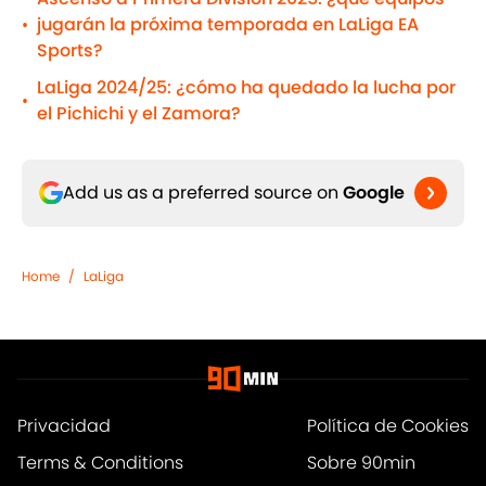
jugarán la próxima temporada en LaLiga EA
•
Sports?
LaLiga 2024/25: ¿cómo ha quedado la lucha por
•
el Pichichi y el Zamora?
Add us as a preferred source on
Google
Home
/
LaLiga
Privacidad
Política de Cookies
Terms & Conditions
Sobre 90min