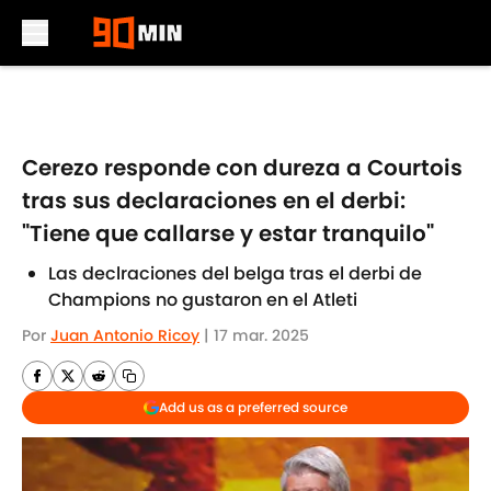
Skip to main content
Cerezo responde con dureza a Courtois
tras sus declaraciones en el derbi:
"Tiene que callarse y estar tranquilo"
Las declraciones del belga tras el derbi de
Champions no gustaron en el Atleti
Por
Juan Antonio Ricoy
|
17 mar. 2025
Add us as a preferred source