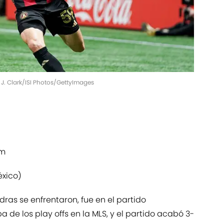
 J. Clark/ISI Photos/GettyImages
um
éxico)
ras se enfrentaron, fue en el partido
 de los play offs en la MLS, y el partido acabó 3-