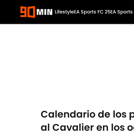
Lifestyle
EA Sports FC 25
EA Sports
Skip to main content
Calendario de los 
al Cavalier en los