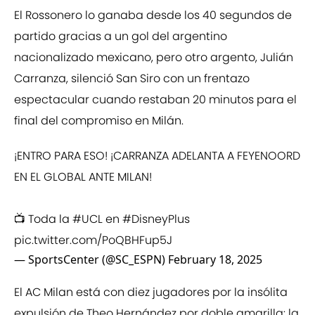
El Rossonero lo ganaba desde los 40 segundos de
partido gracias a un gol del argentino
nacionalizado mexicano, pero otro argento, Julián
Carranza, silenció San Siro con un frentazo
espectacular cuando restaban 20 minutos para el
final del compromiso en Milán.
¡ENTRO PARA ESO! ¡CARRANZA ADELANTA A FEYENOORD
EN EL GLOBAL ANTE MILAN!
📺 Toda la
#UCL
en
#DisneyPlus
pic.twitter.com/PoQBHFup5J
— SportsCenter (@SC_ESPN)
February 18, 2025
El AC Milan está con diez jugadores por la insólita
expulsión de Theo Hernández por doble amarilla: la