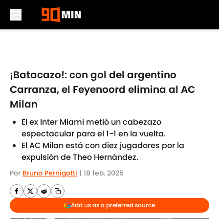
Skip to main content
¡Batacazo!: con gol del argentino
Carranza, el Feyenoord elimina al AC
Milan
El ex Inter Miami metió un cabezazo
espectacular para el 1-1 en la vuelta.
El AC Milan está con diez jugadores por la
expulsión de Theo Hernández.
Por
Bruno Pernigotti
|
18 feb. 2025
Add us as a preferred source