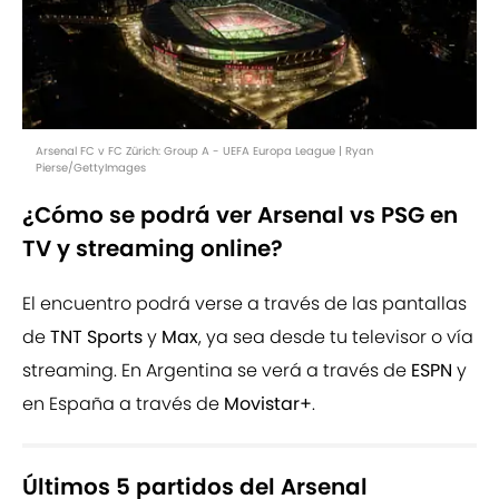
Arsenal FC v FC Zürich: Group A - UEFA Europa League | Ryan
Pierse/GettyImages
¿Cómo se podrá ver Arsenal vs PSG en
TV y streaming online?
El encuentro podrá verse a través de las pantallas
de
TNT Sports
y
Max
, ya sea desde tu televisor o vía
streaming. En Argentina se verá a través de
ESPN
y
en España a través de
Movistar+
.
Últimos 5 partidos del Arsenal