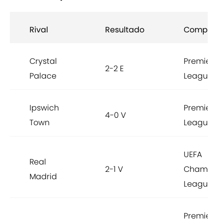
Rival
Resultado
Compete
Crystal
Premier
2-2 E
Palace
League
Ipswich
Premier
4-0 V
Town
League
UEFA
Real
2-1 V
Champio
Madrid
League
Premier