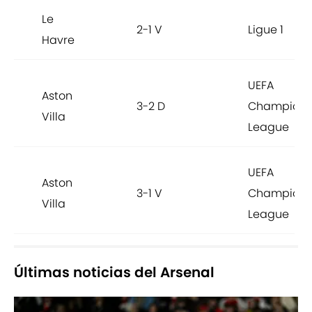
Le
2-1 V
Ligue 1
Havre
UEFA
Aston
3-2 D
Champions
Villa
League
UEFA
Aston
3-1 V
Champions
Villa
League
Últimas noticias del Arsenal