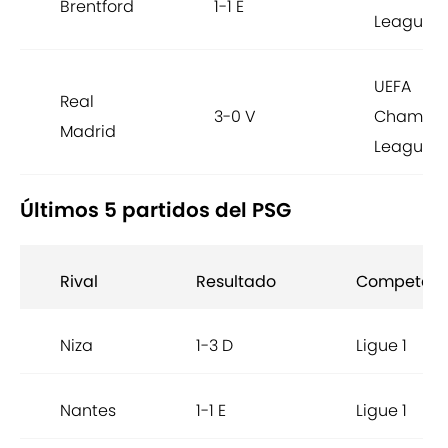
Brentford
1-1 E
League
UEFA
Real
3-0 V
Champio
Madrid
League
Últimos 5 partidos del PSG
Rival
Resultado
Competenc
Niza
1-3 D
Ligue 1
Nantes
1-1 E
Ligue 1