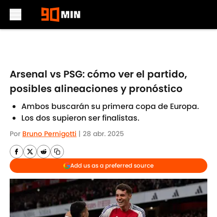
Skip to main content
Arsenal vs PSG: cómo ver el partido,
posibles alineaciones y pronóstico
Ambos buscarán su primera copa de Europa.
Los dos supieron ser finalistas.
Por
Bruno Pernigotti
|
28 abr. 2025
Add us as a preferred source