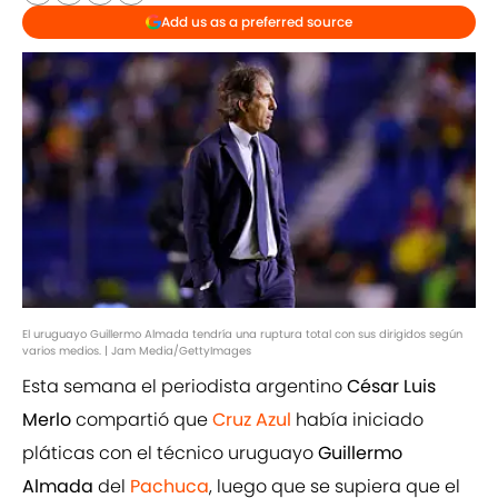
Add us as a preferred source
El uruguayo Guillermo Almada tendría una ruptura total con sus dirigidos según
varios medios. | Jam Media/GettyImages
Esta semana el periodista argentino
César Luis
Merlo
compartió que
Cruz Azul
había iniciado
pláticas con el técnico uruguayo
Guillermo
Almada
del
Pachuca
, luego que se supiera que el