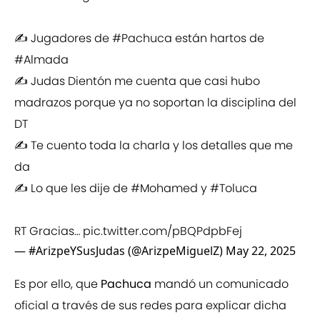
✍️ Jugadores de
#Pachuca
están hartos de
#Almada
✍️ Judas Dientón me cuenta que casi hubo
madrazos porque ya no soportan la disciplina del
DT
✍️ Te cuento toda la charla y los detalles que me
da
✍️ Lo que les dije de
#Mohamed
y
#Toluca
RT Gracias…
pic.twitter.com/pBQPdpbFej
— #ArizpeYSusJudas (@ArizpeMiguelZ)
May 22, 2025
Es por ello, que
Pachuca
mandó un comunicado
oficial a través de sus redes para explicar dicha