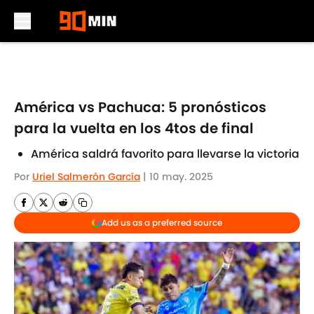
Skip to main content
América vs Pachuca: 5 pronósticos
para la vuelta en los 4tos de final
América saldrá favorito para llevarse la victoria
Por
Uriel Salmerón García
|
10 may. 2025
Add us as a preferred source