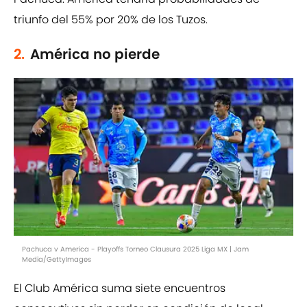
triunfo del 55% por 20% de los Tuzos.
2.
América no pierde
Pachuca v America - Playoffs Torneo Clausura 2025 Liga MX | Jam
Media/GettyImages
El Club América suma siete encuentros