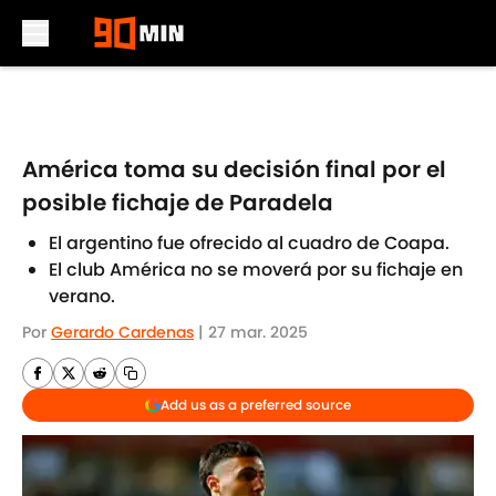
Skip to main content
América toma su decisión final por el
posible fichaje de Paradela
El argentino fue ofrecido al cuadro de Coapa.
El club América no se moverá por su fichaje en
verano.
Por
Gerardo Cardenas
|
27 mar. 2025
Add us as a preferred source