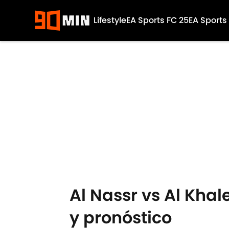
Lifestyle
EA Sports FC 25
EA Sports
Skip to main content
Al Nassr vs Al Khal
y pronóstico