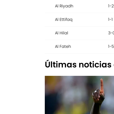
Al Riyadh
1-2
Al Ettifaq
1-1
Al Hilal
3-
Al Fateh
1-5
Últimas noticias 