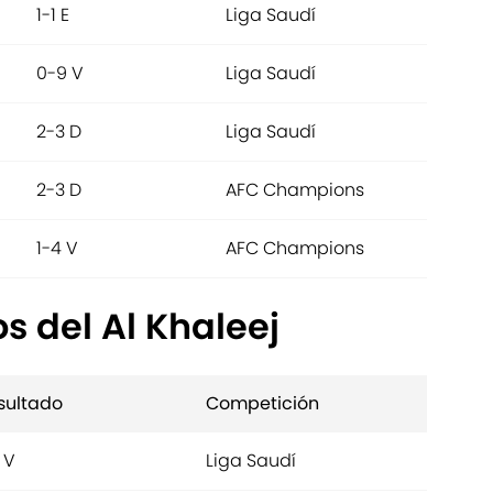
1-1 E
Liga Saudí
0-9 V
Liga Saudí
2-3 D
Liga Saudí
2-3 D
AFC Champions
1-4 V
AFC Champions
s del Al Khaleej
sultado
Competición
 V
Liga Saudí