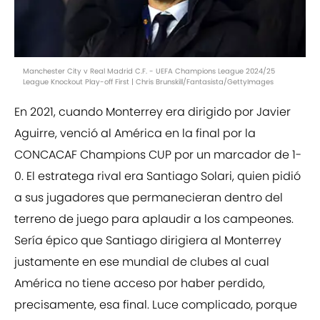
Manchester City v Real Madrid C.F. - UEFA Champions League 2024/25
League Knockout Play-off First | Chris Brunskill/Fantasista/GettyImages
En 2021, cuando Monterrey era dirigido por Javier
Aguirre, venció al América en la final por la
CONCACAF Champions CUP por un marcador de 1-
0. El estratega rival era Santiago Solari, quien pidió
a sus jugadores que permanecieran dentro del
terreno de juego para aplaudir a los campeones.
Sería épico que Santiago dirigiera al Monterrey
justamente en ese mundial de clubes al cual
América no tiene acceso por haber perdido,
precisamente, esa final. Luce complicado, porque