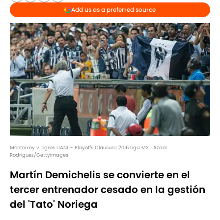
Add us as a preferred source
Monterrey v Tigres UANL - Playoffs Clausura 2016 Liga MX | Azael
Rodriguez/GettyImages
Martín Demichelis se convierte en el
tercer entrenador cesado en la gestión
del 'Tato' Noriega